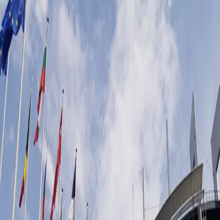
Anna
Kudinova
Human Rights & Business
Accueil
À propos
Formations
Blog
Contact
EN