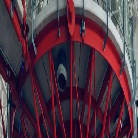
Anna
Kudinova
Human Rights & Business
Accueil
À propos
Formations
Blog
Contact
EN